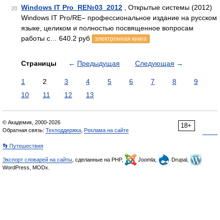
Windows IT Pro_RE№03_2012
, Открытые системы (2012)
20
Windows IT Pro/RE– профессиональное издание на русском
языке, целиком и полностью посвященное вопросам
работы с… 640.2 руб
электронная книга
Страницы
←
Предыдущая
Следующая
→
1
2
3
4
5
6
7
8
9
10
11
12
13
© Академик, 2000-2026
18+
Обратная связь:
Техподдержка
,
Реклама на сайте
👣 Путешествия
Экспорт словарей на сайты
, сделанные на PHP,
Joomla,
Drupal,
WordPress, MODx.